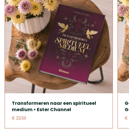
Transformeren naar een spiritueel
G
medium • Ester Channel
G
€ 22,50
€ 