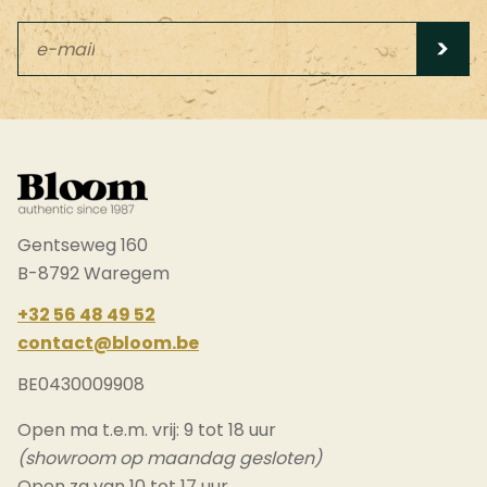
Leave
this
field
blank
Gentseweg 160
B-8792 Waregem
+32 56 48 49 52
contact@bloom.be
BE0430009908
Open ma t.e.m. vrij: 9 tot 18 uur
(showroom op maandag gesloten)
Open za van 10 tot 17 uur