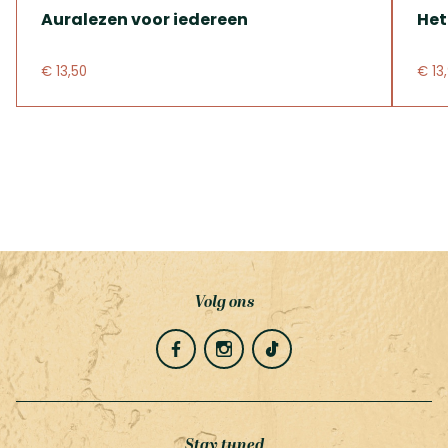
Auralezen voor iedereen
Het
€ 13,50
€ 13
Volg ons
Stay tuned