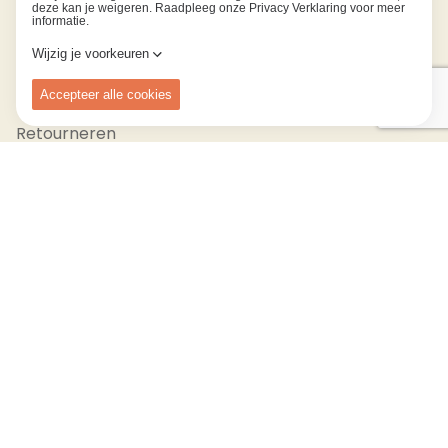
Klantendienst
Bestellen
Betalen
Verzenden
Retourneren
Kom ons ontdekken
Events
Trainingen
Showroom
© 2026 Bloom
Privacy Verklaring & cookie policy
Algemene voorwaarden
Met de steun van