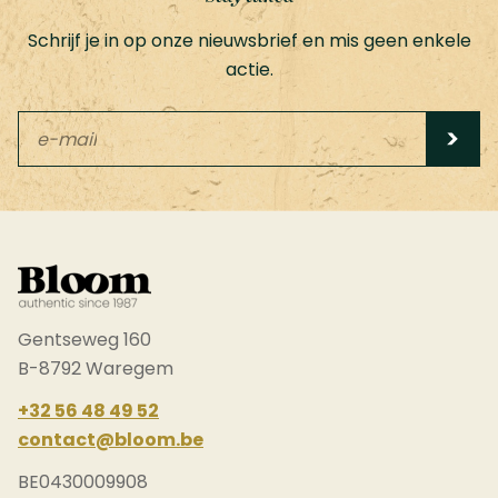
Schrijf je in op onze nieuwsbrief en mis geen enkele
actie.
Leave
this
field
blank
Gentseweg 160
B-8792 Waregem
+32 56 48 49 52
contact@bloom.be
BE0430009908