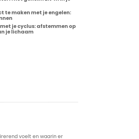
t te maken met je engelen:
ennen
met je cyclus: afstemmen op
an je lichaam
pirerend voelt en waarin er