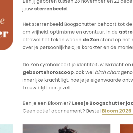
Ben jij geboren tussen 23 november en 22 dec
jouw
sterrenbeeld
.
Het sterrenbeeld Boogschutter behoort tot d
om vrijheid, optimisme en avontuur. In de
astro
oftewel het teken waarin
de
Zon
stond op het 
over je persoonlijkheid, je karakter en de manie
De Zon symboliseert je identiteit, wilskracht en ui
geboortehoroscoop
, ook wel
birth chart
genoe
innerlijke kracht ligt, hoe je je eigenwaarde on
trouw blijft aan jezelf.
Ben je een Bloom'er?
Lees je Boogschutter ja
Geen actief abonnement? Bestel
Bloom 2026 -