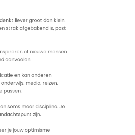
denkt liever groot dan klein.
en strak afgebakend is, past
n, inspireren of nieuwe mensen
nd aanvoelen.
nicatie en kan anderen
nderwijs, media, reizen,
je passen.
gen soms meer discipline. Je
andachtspunt zijn.
eer je jouw optimisme