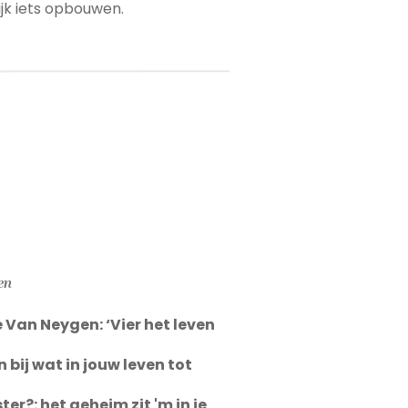
jk iets opbouwen.
en
 Van Neygen: ‘Vier het leven
bij wat in jouw leven tot
er?: het geheim zit 'm in je