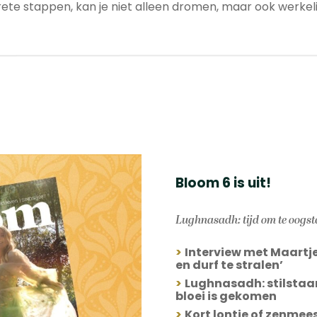
te stappen, kan je niet alleen dromen, maar ook werkeli
Bloom 6 is uit!
Lughnasadh: tijd om te oogst
>
Interview met Maartje
en durf te stralen’
>
Lughnasadh: stilstaan 
bloei is gekomen
>
Kort lontje of zenmeest