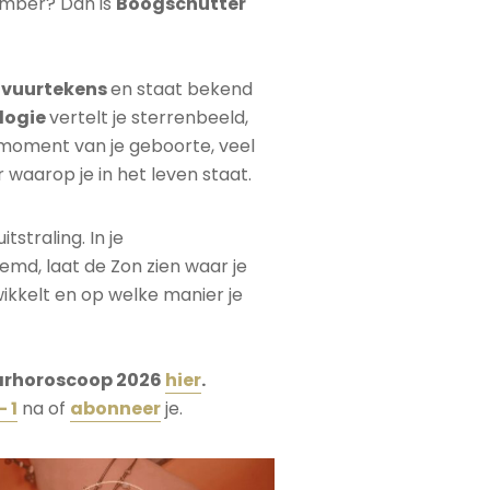
ember? Dan is
Boogschutter
e
vuurtekens
en staat bekend
logie
vertelt je sterrenbeeld,
moment van je geboorte, veel
r waarop je in het leven staat.
tstraling. In je
md, laat de Zon zien waar je
twikkelt en op welke manier je
arhorosco
op 2026
hier
.
 1
na of
abonneer
je.