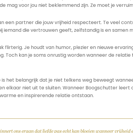
Liefde mag voor jou niet beklemmend zijn. Ze moet je verrui
 een partner die jouw vrijheid respecteert. Te veel contr
bij iemand die vertrouwen geeft, zelfstandig is en samen m
k flirterig. Je houdt van humor, plezier en nieuwe ervaring
g. Toch kan je soms onrustig worden wanneer de relatie 
is het belangrijk dat je niet telkens weg beweegt wanneer
n elkaar niet uit te sluiten. Wanneer Boogschutter leert
n warme en inspirerende relatie ontstaan.
innert ons eraan dat liefde pas echt kan bloeien wanneer vrijheid