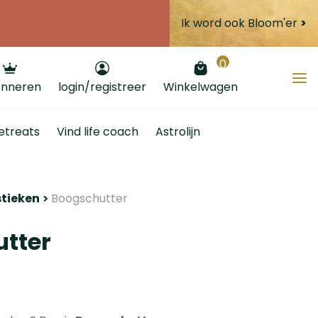
Ik word ook Bloom'er
>
0
nneren
login/registreer
Winkelwagen
etreats
Vind life coach
Astrolijn
stieken
Boogschutter
utter