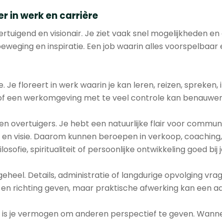
 in werk en carrière
ertuigend en visionair. Je ziet vaak snel mogelijkheden en 
eweging en inspiratie. Een job waarin alles voorspelbaar 
ière. Je floreert in werk waarin je kan leren, reizen, spreke
 of een werkomgeving met te veel controle kan benauwe
en overtuigers. Je hebt een natuurlijke flair voor commu
n visie. Daarom kunnen beroepen in verkoop, coaching, o
ofie, spiritualiteit of persoonlijke ontwikkeling goed bij 
geheel. Details, administratie of langdurige opvolging vra
en en richting geven, maar praktische afwerking kan een a
re is je vermogen om anderen perspectief te geven. Wann