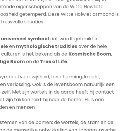
tende eigenschappen van de Witte Howliete
boosheid getemperd. Deze Witte Holwiet armband is
ressvolle situaties.
n
universeel symbool
dat wordt gebruikt in
uele
en
mythologische tradities
over de hele
e culturen is het bekend als de
Kosmische Boom
,
ilige Boom
en de
Tree of Life
.
symbool voor wijsheid, bescherming, kracht,
en verlossing. Ook is de levensboom natuurlijk een
elf. Met zijn wortels in de aarde heeft hij contact
zijn takken reikt hij naar de hemel. Hij is een
den en mensen.
systemen van de bomen: de wortels, de stam en de
aan de menselijke ontwikkeling van lichaam, psyche