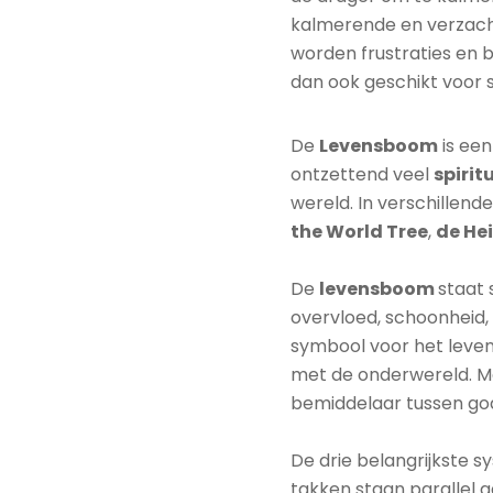
kalmerende en verzach
worden frustraties en 
dan ook geschikt voor st
De
Levensboom
is ee
ontzettend veel
spirit
wereld. In verschillend
the World Tree
,
de He
De
levensboom
staat 
overvloed, schoonheid, 
symbool voor het leven z
met de onderwereld. Met 
bemiddelaar tussen go
De drie belangrijkste 
takken staan parallel 