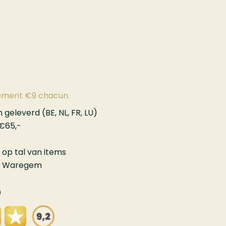
ement €9 chacun.
geleverd (BE, NL, FR, LU)
 €65,-
 op tal van items
in Waregem
n