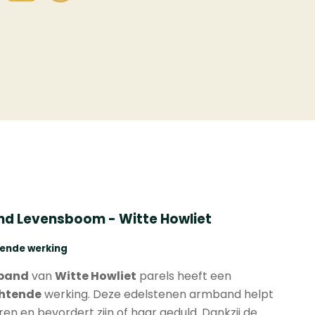
d Levensboom - Witte Howliet
vende werking
mband
van
Witte Howliet
parels heeft een
htende
werking. Deze edelstenen armband helpt
n en bevordert zijn of haar geduld. Dankzij de