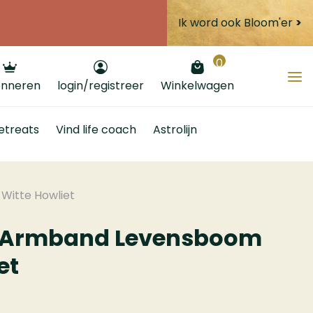
Ik word ook Bloom'er
>
0
nneren
login/registreer
Winkelwagen
etreats
Vind life coach
Astrolijn
Witte Howliet
n Armband Levensboom
et