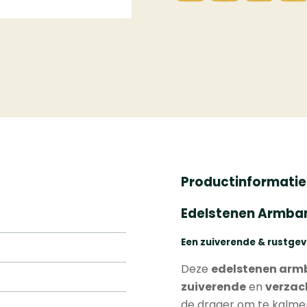
Productinformatie
Edelstenen Armban
Een zuiverende & rustge
Deze
edelstenen ar
zuiverende
en
verzac
de drager om te kalmere