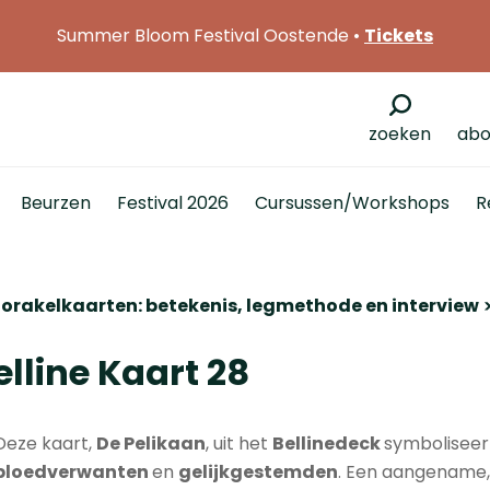
Summer Bloom Festival Oostende •
Tickets
zoeken
abo
Beurzen
Festival 2026
Cursussen/Workshops
R
e orakelkaarten: betekenis, legmethode en interview
elline Kaart 28
Deze kaart,
De
Pelikaan
, uit het
Bellinedeck
symbolisee
bloedverwanten
en
gelijkgestemden
. Een aangename