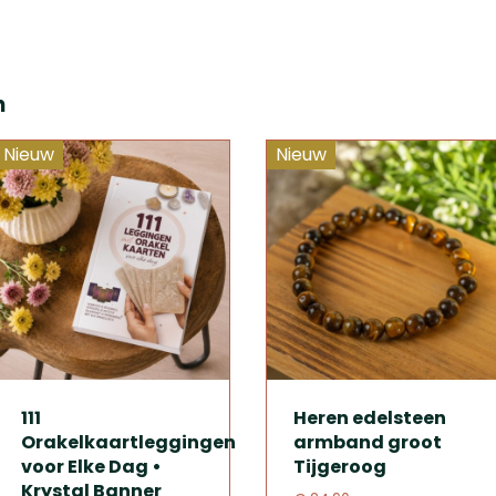
n
Nieuw
Nieuw
111
Heren edelsteen
Orakelkaartleggingen
armband groot
voor Elke Dag •
Tijgeroog
Krystal Banner