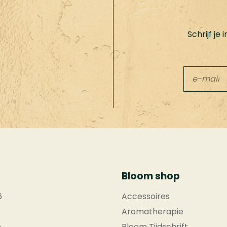
Schrijf je
Leave
this
field
blank
Bloom shop
6
Accessoires
Aromatherapie
n
Bloom Tijdschrift