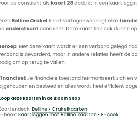
voor de consulent als
kaart
28
opduikt in een kaartleggin
Deze
Belline
Orakel
kaart vertegenwoordigt elke
famil
en
ondersteunt
consulent. Deze kaart kan ook duiden o
Beroep
: Met deze kaart wordt er een verband gelegd naar
verband is bevorderd, maar in andere relaties heeft de co
nodig om op terug te vallen.
Financieel
: Je financiële toestand harmoniseert zich en
bijgehouden en besteed en alles wordt heel efficiënt opge
Koop deze kaarten in de Bloom Shop
Kaartendeck:
Belline • Orakelkaarten
E-book:
Kaartleggen met Belline kaarten • E-book