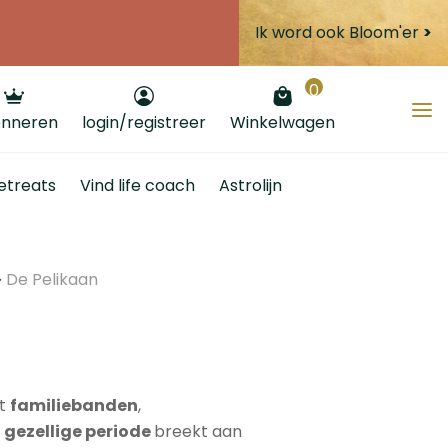
Ik word ook Bloom'er
>
0
nneren
login/registreer
Winkelwagen
etreats
Vind life coach
Astrolijn
De Pelikaan
rt
familiebanden
,
,
gezellige
periode
breekt aan