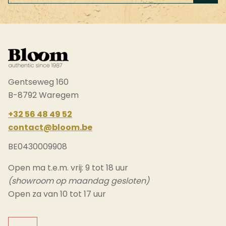
field
blank
Gentseweg 160
B-8792 Waregem
+32 56 48 49 52
contact@bloom.be
BE0430009908
Open ma t.e.m. vrij: 9 tot 18 uur
(showroom op maandag gesloten)
Open za van 10 tot 17 uur