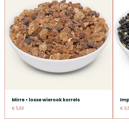
Mirre • losse wierook korrels
Imp
€ 5,50
€ 5,