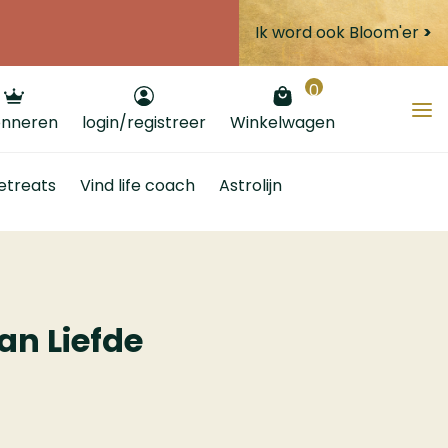
Ik word ook Bloom'er
>
0
nneren
login/registreer
Winkelwagen
etreats
Vind life coach
Astrolijn
an Liefde