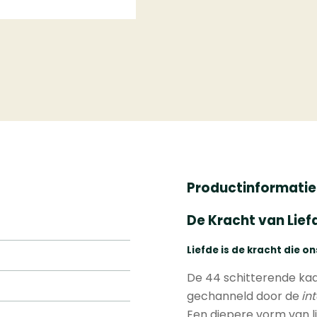
Productinformatie
De Kracht van Lie
Liefde is de
kracht
die on
De 44 schitterende ka
gechanneld door de
in
Een diepere vorm van li