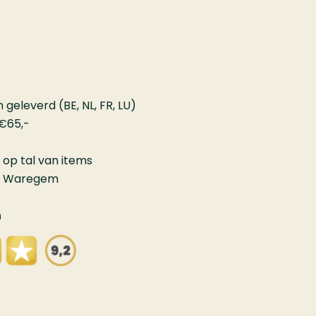
geleverd (BE, NL, FR, LU)
 €65,-
 op tal van items
in Waregem
n