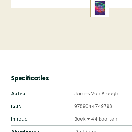
Specificaties
Auteur
James Van Praagh
ISBN
9789044749793
Inhoud
Boek + 44 kaarten
Afmetingen
13 x 17 cm