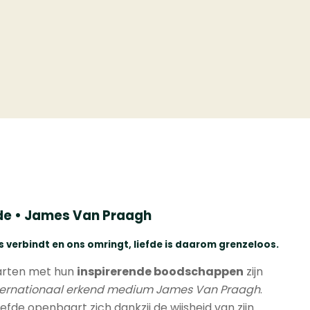
fde • James Van Praagh
s verbindt en ons omringt, liefde is daarom grenzeloos.
arten met hun
inspirerende boodschappen
zijn
ternationaal erkend medium James Van Praagh
.
efde openbaart zich dankzij de wijsheid van zijn