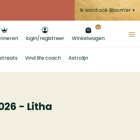
Ik word ook Bloom'er
>
0
nneren
login/registreer
Winkelwagen
etreats
Vind life coach
Astrolijn
026 - Litha