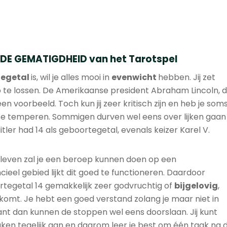
r DE GEMATIGDHEID van het Tarotspel
tegetal
is, wil je alles mooi in
evenwicht
hebben. Jij zet
op te lossen. De Amerikaanse president Abraham Lincoln, d
een voorbeeld. Toch kun jij zeer kritisch zijn en heb je som
e temperen. Sommigen durven wel eens over lijken gaan
tler had 14 als geboortegetal, evenals keizer Karel V.
 leven zal je een beroep kunnen doen op een
ieel gebied lijkt dit goed te functioneren. Daardoor
egetal 14 gemakkelijk zeer godvruchtig of
bijgelovig
,
komt. Je hebt een goed verstand zolang je maar niet in
nt dan kunnen de stoppen wel eens doorslaan. Jij kunt
aken tegelijk aan en daarom leer je best om één taak na 