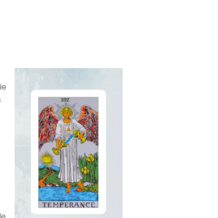
ie
s
de