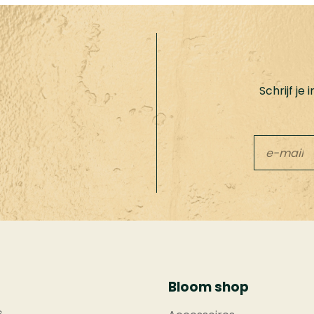
Schrijf je
Leave
this
field
blank
Bloom shop