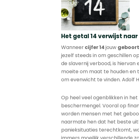
Het getal 14 verwijst naa
Wanneer
cijfer 14
jouw
geboor
jezelf steeds in om geschillen 
de slavernij verbood, is hiervan 
moeite om maat te houden en t
om evenwicht te vinden. Adolf Hi
Op heel veel ogenblikken in het
beschermengel. Vooral op financ
worden mensen met het geboort
naarmate hen dat het beste uit
panieksituaties terechtkomt, wa
immers moeilijk verschillende z