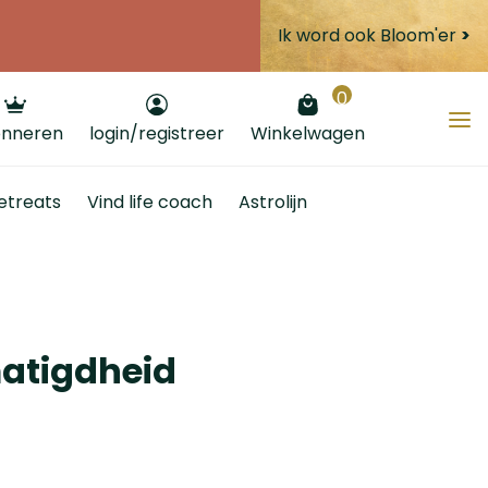
Ik word ook Bloom'er
>
0
nneren
login/registreer
Winkelwagen
etreats
Vind life coach
Astrolijn
matigdheid