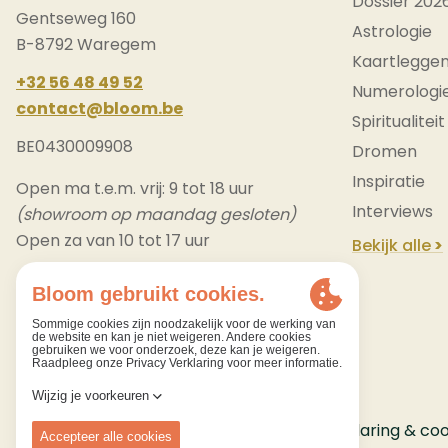
Dossier 202
Gentseweg 160
Astrologie
B-8792 Waregem
Kaartlegge
+32 56 48 49 52
Numerologi
contact@bloom.be
Spiritualiteit
BE0430009908
Dromen
Inspiratie
Open ma t.e.m. vrij: 9 tot 18 uur
Interviews
(showroom op maandag gesloten)
Open za van 10 tot 17 uur
Bekijk alle
© 2026 Bloom
Privacy Verklaring & coo