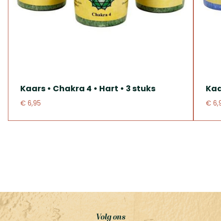
Kaars • Chakra 4 • Hart • 3 stuks
Kaa
€ 6,95
€ 6,
Volg ons